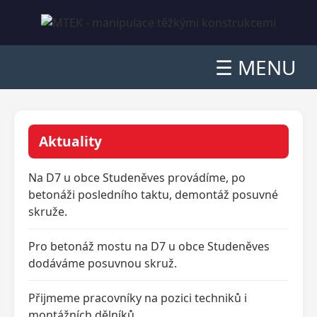
☰ MENU
Aktuality
Na D7 u obce Studeněves provádíme, po
betonáži posledního taktu, demontáž posuvné
skruže.
Pro betonáž mostu na D7 u obce Studeněves
dodáváme posuvnou skruž.
Přijmeme pracovníky na pozici techniků i
montážních dělníků.