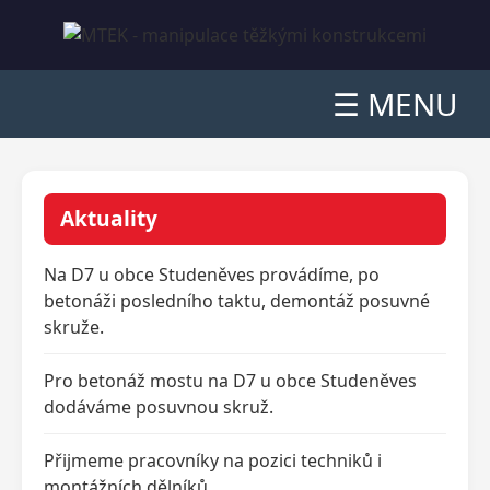
☰ MENU
Aktuality
Na D7 u obce Studeněves provádíme, po
betonáži posledního taktu, demontáž posuvné
skruže.
Pro betonáž mostu na D7 u obce Studeněves
dodáváme posuvnou skruž.
Přijmeme pracovníky na pozici techniků i
montážních dělníků.